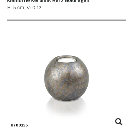
Kleinurne Keramik Herz Goldregen
H: 5 cm, V: 0.12 l
U700135