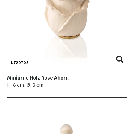
U720704
Miniurne Holz Rose Ahorn
H: 6 cm, Ø: 3 cm