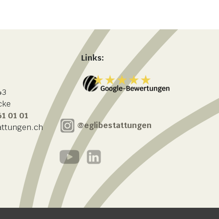
Links:
43
cke
61 01 01
@eglibestattungen
attungen.ch