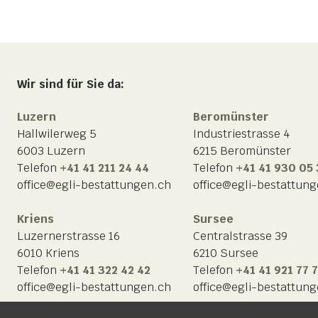
Wir sind für Sie da:
Luzern
Beromünster
Hallwilerweg 5
Industriestrasse 4
6003 Luzern
6215 Beromünster
Telefon
+41 41 211 24 44
Telefon
+41 41 930 05
office@egli-bestattungen.ch
office@egli-bestattun
Kriens
Sursee
Luzernerstrasse 16
Centralstrasse 39
6010 Kriens
6210 Sursee
Telefon
+41 41 322 42 42
Telefon
+41 41 921 77 
office@egli-bestattungen.ch
office@egli-bestattun