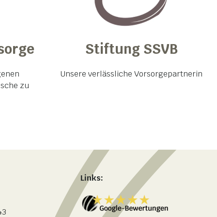
sorge
Stiftung SSVB
igenen
Unsere verlässliche Vorsorgepartnerin
nsche zu
Links:
43