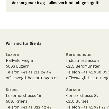
Vorsorgevertrag - alles verbindlich geregelt:
Wir sind für Sie da:
Luzern
Beromünster
Hallwilerweg 5
Industriestrasse 4
6003 Luzern
6215 Beromünster
Telefon
+41 41 211 24 44
Telefon
+41 41 930 05
office@egli-bestattungen.ch
office@egli-bestattun
Kriens
Sursee
Luzernerstrasse 16
Centralstrasse 39
6010 Kriens
6210 Sursee
Telefon
+41 41 322 42 42
Telefon
+41 41 921 77 