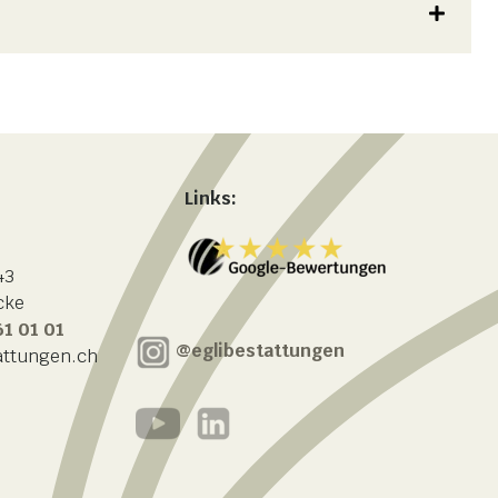
Links:
43
cke
61 01 01
@eglibestattungen
attungen.ch