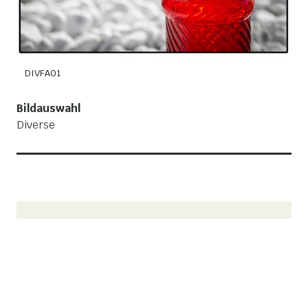
DIVFA01
D
Bildauswahl
Diverse