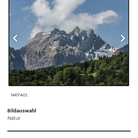
NATFA01
N
Bildauswahl
Natur